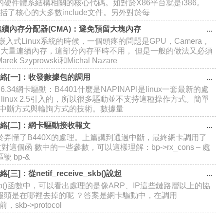
硬件體系結構相關的核心代碼。如對於X86平台就是i386。
錄包括了核心的大多數include文件。另外對於每
的連續內存分配器(CMA)：避免預留大塊內存
入式Linux系統的時候，一個頭疼的問題是GPU，Camera，
留大量連續內存，這部分內存平時不用， 但是一般的做法又必須
 Szyprowski和Michal Nazare
- 網絡[一]：收發數據包的調用
.6.34網卡驅動：B4401什麼是NAPINAPI是linux一套最新的處
linux 2.5引入的，所以很多驅動並不支持這種操作方式。簡單
合中斷方式與輪詢方式的技術。數據量
- 網絡[二]：網卡驅動接收報文
於弄懂了B440X的處理。上篇講到通過中斷，最終網卡調用了
報文對這個函 數中的一些參數，可以這樣理解：bp->rx_cons – 處
 bp-&
[三]：從netif_receive_skb()說起
ive_skb()函數中，可以看出處理的是像ARP、IP這些鏈路層以上的協
報頭是在哪裡去掉的呢 ？答案是網卡驅動中，在調用
()前，skb->protocol