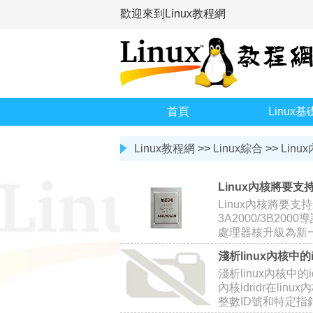
歡迎來到Linux教程網
首頁
Linux基
Linux教程網
>>
Linux綜合
>>
Linu
Linux內核將要支持
Linux內核將要支持
3A2000/3B20
處理器核升級為新一代
淺析linux內核中的i
淺析linux內核中的i
內核idridr在l
整數ID號和特定指