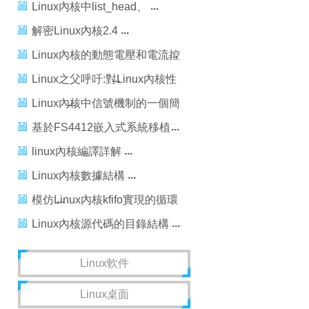
Linux內核中list_head、
list_for_each、list_entry、
解密Linux內核2.4
container_of之間的關系
Linux內核的動態電壓和電流控
制接口(regulator&amp;dvfs)
Linux之父呼吁:對Linux內核性
能測試要經常化
Linux內核中信號機制的一個簡
單例子
基於FS4412嵌入式系統移植
（8） linux內核調試之printk
linux內核編譯詳解
Linux內核數據結構
模仿Linux內核kfifo實現的循環
緩存
Linux內核源代碼的目錄結構
Linux軟件
Linux桌面