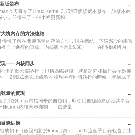
5最新版發布
artman今天宣布了Linux Kernel 3.15第7個候選本發布，該版本較
減小，並帶來了一些小幅更新和
保留大塊內存的方法總結
才慢慢了解在開機保留內存的方法，現在總結一下這階段的學習
m板子上進行的實驗，內核版本是2.6.38） 在開機保留內
與實現——內核同步
 同步的概念 臨界區：也稱為臨界段，就是訪問和操作共享數據
件： 2個或2個以上線程在臨界區裡同時執行的時候，就構成了
之信號量的實現
了用於Linux內核同步的自旋鎖，即使用自旋鎖來保護共享資
種Linux內核同步機制——信號量
的目錄結構
的組成如下（假設相對於linux目錄）：arch 這個子目錄包含了此