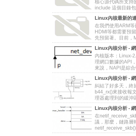
核心源代碼所支持的
include 這個目
Linux內核最新
在我們使用ARM等嵌
HDMI等都需要預
先預留著。目前，Marek
Linux內核分析 
內核版本：Linux-2
理網口數據的API，
來說，NAPI是綜
Linux內核分析 
糾結了好多天，終
b44_rx()來接收
理器處理到的緩沖區號
Linux內核分析 - 網絡
在netif_rece
議，那麼，鏈路層
netif_receive_skb