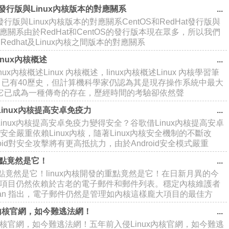
at發行版與Linux內核版本的對應關系
at發行版與Linux內核版本的對應關系CentOS和RedHat發行版與
對應關系由於RedHat和CentOS的發行版本現在眾多，所以我們
Redhat及Linux內核之間版本的對應關系
linux內核概述
inux內核概述Linux 內核概述，linux內核概述Linux 內核學習筆
unix 已有40歷史，但計算機科學家仍認為其是現存操作系統中最大
它已成為一種傳奇的存在，歷經時間的考驗卻依然聲
inux內核提高安卓免疫力
inux內核提高安卓免疫力變得安全？谷歌借Linux內核提高安卓
id安全嚴重依賴Linux內核，隨著Linux內核安全機制的不斷改
oid對安全攻擊將有更高抵抗力，由於Android安全模式嚴重
重點竟然是它！
的重點竟然是它！linux內核開發的重點竟然是它！在日新月異的今
開發項目仍然依賴於古老的電子郵件和郵件列表。穩定內核維護者
-Hartman 指出，電子郵件仍然是管理如內核這樣龐大項目的最佳方
x內核官網，如今難逃法網！
x內核官網，如今難逃法網！五年前入侵Linux內核官網，如今難逃