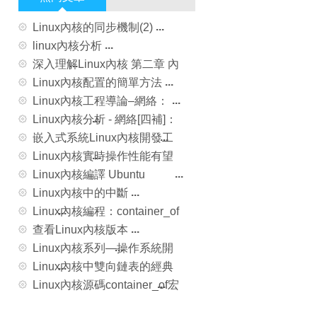
Linux內核的同步機制(2)
linux內核分析
深入理解Linux內核 第二章 內
存尋址
Linux內核配置的簡單方法
Linux內核工程導論–網絡：
TCP:netlink與tcp_diag編程
Linux內核分析 - 網絡[四補]：
路由表補充
嵌入式系統Linux內核開發工
程師必須掌握的三十道題
Linux內核實時操作性能有望
將大幅提高
Linux內核編譯 Ubuntu
14.04.3 server 升級至3.19.8
Linux內核中的中斷
Linux內核編程：container_of
解析
查看Linux內核版本
Linux內核系列—操作系統開
發之HelloWorld
Linux內核中雙向鏈表的經典
實現
Linux內核源碼container_of宏
及其標准C版本實現詳解