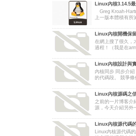
Linux內核3.14.
Greg Kroah-H
上一版本體積有所
Linux內核開機
在網上搜了很久，
過程！（我是在ar
Linux內核設計
內核同步 同步介紹
的代碼段。 競爭條
Linux內核源碼
之前的一片博客介紹
源，今天介紹另外一
Linux內核源代碼
Linux內核源代碼