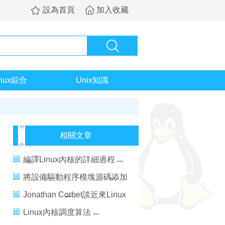
設為首頁
加入收藏
inux綜合
Unix知識
相關文章
編譯Linux內核的詳細過程
將設備驅動程序模塊源碼添加
到Linux內核模塊源碼中
Jonathan Corbet談近來Linux
內核的改進
Linux內核調度算法