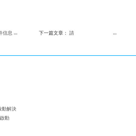
件信息
下一篇文章：
請
問/proc/sys/net/ipv4/ip_forward這個文件
是運行時文件還是真實的文件啊？
法啟動解決
法啟動