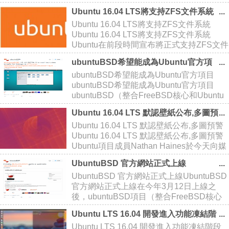
16.04 LTS 將不支持 AMD 催化劑驅動作為
Ubuntu 16.04 LTS將支持ZFS文件系統
AMD GPU（圖形處理單元）
Ubuntu 16.04 LTS將支持ZFS文件系統
Ubuntu 16.04 LTS將支持ZFS文件系統
Ubuntu在前段時間宣布將正式支持ZFS文件
系統，而在你更新系統至Ubuntu 16.04 LTS
ubuntuBSD希望能成為Ubuntu官方項
之前，還請務必知曉這項新功能仍處於技術
目
ubuntuBSD希望能成為Ubuntu官方項目
預覽的階
ubuntuBSD希望能成為Ubuntu官方項目
ubuntuBSD（整合FreeBSD核心和Ubuntu
Linux）操作系統的創始人Jon Boden近日在
Ubuntu 16.04 LTS 默認壁紙公布,多圖預
推文中表示希望ubuntuBSD在未來能夠成
警
Ubuntu 16.04 LTS 默認壁紙公布,多圖預警
Ubuntu 16.04 LTS 默認壁紙公布,多圖預警
Ubuntu項目成員Nathan Haines於今天向媒
體公布了即將到來的Ubuntu 16.04
UbuntuBSD 官方網站正式上線
LTS（Xenial Xerus）操作
UbuntuBSD 官方網站正式上線UbuntuBSD
官方網站正式上線在今年3月12日上線之
後，ubuntuBSD項目（整合FreeBSD核心
和Ubuntu Linux）贏得了很多用戶的關注，
Ubuntu LTS 16.04 開發進入功能凍結階
項目創始人Jon Boden甚至希望在未來成為
段
Ubuntu LTS 16.04 開發進入功能凍結階段
官方Ubu