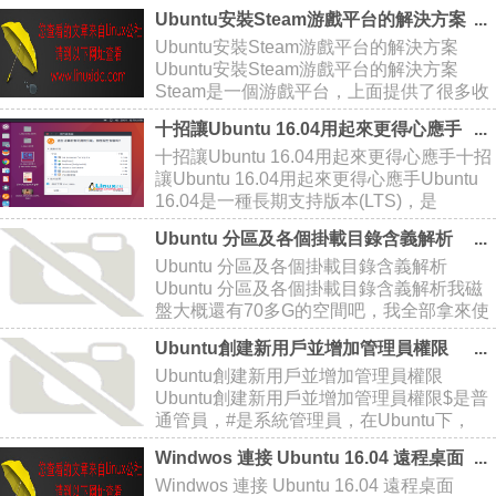
ubuntu-16.04-desktop-amd64.iso文件後，
Ubuntu安裝Steam游戲平台的解決方案
使用u盤啟動盤制作工具：Win3
Ubuntu安裝Steam游戲平台的解決方案
Ubuntu安裝Steam游戲平台的解決方案
Steam是一個游戲平台，上面提供了很多收
費和免費的游戲，在安裝的過程中遇到了一
十招讓Ubuntu 16.04用起來更得心應手
些問題，所以把自己遇到的問題及解決方案
十招讓Ubuntu 16.04用起來更得心應手十招
分享出來供大家參考。 第一步：Ubuntu安
讓Ubuntu 16.04用起來更得心應手Ubuntu
16.04是一種長期支持版本(LTS)，是
Canonical承諾發布五年的更新版。也就是
Ubuntu 分區及各個掛載目錄含義解析
說，你可以讓這個版本在電腦上運行五年！
Ubuntu 分區及各個掛載目錄含義解析
這樣一來，一開始
Ubuntu 分區及各個掛載目錄含義解析我磁
盤大概還有70多G的空間吧，我全部拿來使
用的。真實的雙系統哦。一般來講，Linux
Ubuntu創建新用戶並增加管理員權限
系統分區最少要包括/和/swap兩個。這樣據
Ubuntu創建新用戶並增加管理員權限
說會影響性能，沒有這樣安裝過，就無從考
Ubuntu創建新用戶並增加管理員權限$是普
證
通管員，#是系統管理員，在Ubuntu下，
root用戶默認是沒有密碼的，因此也就無法
Windwos 連接 Ubuntu 16.04 遠程桌面
使用（據說是為了安全）。想用root的話，
Windwos 連接 Ubuntu 16.04 遠程桌面
得給root用戶設置一個密碼：sudo p