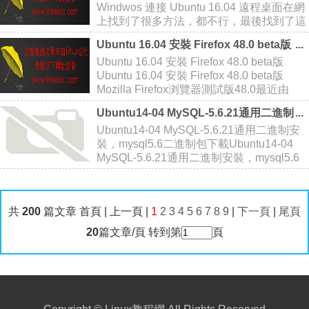
Windwos 連接 Ubuntu 16.04 遠程桌面在網
上找到了很多方法，都不行，最後找到了這
個。Linux遠程Windows就方便多了，直接
Ubuntu 16.04 安裝 Firefox 48.0 beta版
用自帶的遠程桌面客戶端就行了。 1、設置
Ubuntu 16.04 安裝 Firefox 48.0 beta版
Ubun
Ubuntu 16.04 安裝 Firefox 48.0 beta版
Mozilla Firefox浏覽器測試版48.0最近由
Mozilla團隊發布。一個顯著的特點是對惡意
Ubuntu14-04 MySQL-5.6.21通用二進制
軟件的下載
安裝，mysql5.6二進制包下載
Ubuntu14-04 MySQL-5.6.21通用二進制安
裝，mysql5.6二進制包下載Ubuntu14-04
MySQL-5.6.21通用二進制安裝，mysql5.6
二進制包下載 #卸載mysql /etc/init.d/mysqld
st
共
200
篇文章 首頁 | 上一頁 |
1
2
3
4
5
6
7
8
9
|
下一頁
|
尾頁
20
篇文章/頁 转到第
頁