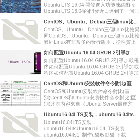
Ubuntu LTS 16.04 開發進入功能凍結階段
Ubuntu LTS 16.04的開發近日達到了一個非
常重要的階段——功能凍結階段，Ubuntu
CentOS、Ubuntu、Debian三個linux比
開發周期通常為6個月
較異同
CentOS、Ubuntu、Debian三個linux比較異
同CentOS、Ubuntu、Debian三個linux比較
異同Linux有非常多的發行版本，從性質上
劃分，大體分為由商業公司維護的商業版本
如何配置Ubuntu 16.04 GRUB 2引導加
與由開源社區維護的免費發行版本。商業版
載程序
如何配置Ubuntu 16.04 GRUB 2引導加載程
本以Redh
序如何配置Ubuntu 16.04 GRUB 2引導加載
程序如何配置Ubuntu 16.04 GRUB 2引導加
載程序正如你所知，GRUB 2 是大多數
CentOS和Ubuntu安裝軟件命令對比(區
Linux 操作系統的默認引導加載程序。
別)
CentOS和Ubuntu安裝軟件命令對比(區
別)CentOS和Ubuntu安裝軟件命令對比(區
別)此表內容來自《Ubuntu Server最佳方
案》，CentOS和Ubuntu(Debian)是VPS最
Ubuntu16.04LTS安裝，ubuntu16.04lts
常見的系統，這份表很實用，分享下http://
Ubuntu16.04LTS安裝，
ubuntu16.04ltsUbuntu16.04LTS安裝，
ubuntu16.04lts1. 制作u盤啟動盤 下載