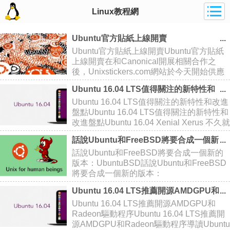
Linux教程網
Ubuntu官方貼紙上線開賣
Ubuntu官方貼紙上線開賣Ubuntu官方貼紙
上線開賣在和Canonical開展相關合作之
後，Unixstickers.com網站於今天開始供應
各種Ubuntu系統LOGO貼紙，消費者可以根
Ubuntu 16.04 LTS值得關注的新特性和
據自身喜好進行選擇或者購買組合套裝。
改進盤點
Ubuntu 16.04 LTS值得關注的新特性和改進
Unixsticker
盤點Ubuntu 16.04 LTS值得關注的新特性和
改進盤點Ubuntu 16.04 Xenial Xerus 不久就
將發布，作為一個狂熱的 Ubuntu 粉絲，系
話說Ubuntu和FreeBSD將要合成一個新
統極客幫大家盤點了值得關注的幾
的版本：UbuntuBSD
話說Ubuntu和FreeBSD將要合成一個新的
版本：UbuntuBSD話說Ubuntu和FreeBSD
將要合成一個新的版本：
UbuntuBSDUbuntu是一個基於Debian版本
Ubuntu 16.04 LTS推薦開源AMDGPU和
以桌面應用為主的Linux操作系統；而
Radeon驅動程序
Ubuntu 16.04 LTS推薦開源AMDGPU和
FreeBSD基於386BSD
Radeon驅動程序Ubuntu 16.04 LTS推薦開
源AMDGPU和Radeon驅動程序導讀Ubuntu