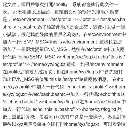
化文件，當用戶每次打開shell時，系統都會執行此文件一
次。 那麼根據以上描述，這幾個文件的執行先後順序應當
是： /etc/enviroment –>/etc/profile –>~/.profile–>/etc/bash.ba
shrc–> ~/.bashrc 為了驗證此順序是否正確，這裡可以做一個
小試驗，假定我們登錄的用戶名為xyz。在/etc/environment中
加入一行: ENV_MSG=”this is /etc/environment” 這樣也就是
添加了一個環境變量ENV_MSG，然後在/etc/profile中加入兩
行代碼: echo $ENV_MSG >> /home/xyz/log.txt echo “this is /
etc/profile” >> /home/xyz/log.txt 這樣，如果/etc/environment
在profile之前被系統讀取，則在/home/xyz/log.txt中會先後打
印出EVN_MSG的值和 this is /etc/profile這兩條消息。 在/ho
me/xyz/.profile中加入一行代碼: echo “this is .profile” >> /hom
e/xyz/log.txt 在/etc/bash.bashrc中加入一行代碼: echo “this is
/etc/bash.bashrc” >> /home/xyz/log.txt 在/home/xyz/.bashrc中
加入一行代碼: echo “this is .bashrc” >> /home/xyz/log.txt 然
後，重啟計算機，看看log.txt文件中會是什麼樣子。 啟動計算
機後以xyz用戶登錄並立即打開/home/xyz/log.txt，可以看到文