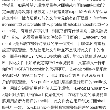
境變量，如果希望此環境變量每次開機或打開shell時自動設
定而無須每次都手動設定，那麼需要將export命令寫入某個系
統文件中，擁有這種功能的文件常見的有如下幾個： /etc/env
ironment 或 /etc/profile 或 ~/.profile 或 /etc/bash.bashrc 或~/.b
ashrc等。 有這麼多可以用，到底它們有什麼區別，誰先誰後
呢？ 首先，來看看這幾個文件都是干什麼的： 1./etc/environ
ment–>是系統在登錄時讀取的第一個文件，用於為所有進程
設置環境變量。系統使用此文件時並不是執行此文件中的命
令，而是根據KEY=VALUE模式的代碼，對KEY賦值以VALU
E，因此文件中如果要定義PATH環境變量，只需加入一行形
如PATH=$PATH:/xxx/bin的代碼即可。 2./etc/profile–>是系統
登錄時執行的第二個文件，可以用於設定針對全系統所有用
戶的環境變量。 3.~/.profile–>是對應當前登錄用戶的profile文
件，用於定制當前用戶的個人工作環境。 4./etc/bash.bashrc–
>是針對所有用戶的bash初始化文件，在此中設定的環境變量
將應用於所有用戶的shell中，此文件會在用戶每次打開shell
時執行一次。 5.~/.bashrc–>是對應當前登錄用戶的bash初始