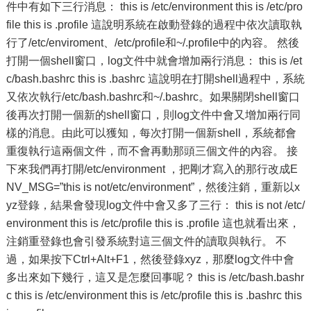
件中有如下三行消息： this is /etc/environment this is /etc/pro
file this is .profile 這說明系統在啟動登錄的過程中依次讀取執
行了/etc/enviroment、/etc/profile和~/.profile中的內容。 然後
打開一個shell窗口，log文件中就會增加兩行消息： this is /et
c/bash.bashrc this is .bashrc 這說明在打開shell過程中，系統
又依次執行/etc/bash.bashrc和~/.bashrc。如果關閉shell窗口
後再次打開一個新的shell窗口，則log文件中會又增加兩行同
樣的消息。由此可以獲知，每次打開一個新shell，系統都會
重復執行這兩個文件，而不會再動那頭三個文件的內容。 接
下來我們再打開/etc/environment ，把剛才寫入的那行改成E
NV_MSG=”this is not/etc/environment”，然後注銷，重新以x
yz登錄，結果會發現log文件中會又多了三行： this is not /etc/
environment this is /etc/profile this is .profile 這也就看出來，
注銷重登錄也會引發系統對這三個文件的讀取與執行。 不
過，如果按下Ctrl+Alt+F1，然後登錄xyz，那麼log文件中會
多出來如下幾行，這又是怎麼回事呢？ this is /etc/bash.bashr
c this is /etc/environment this is /etc/profile this is .bashrc this