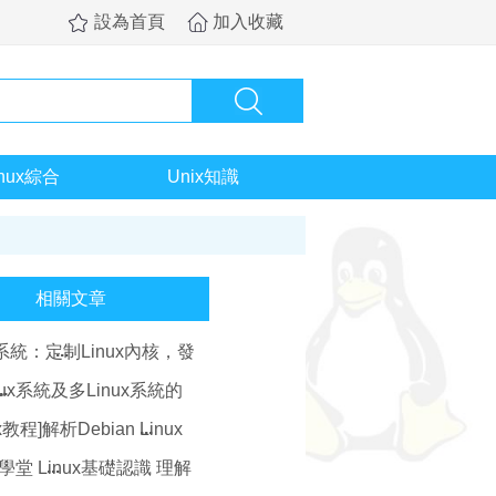
設為首頁
加入收藏
inux綜合
Unix知識
相關文章
ux系統：定制Linux內核，發
nux潛能
nux系統及多Linux系統的
ux教程]解析Debian Linux
untu Linux的關系
ux學堂 Linux基礎認識 理解