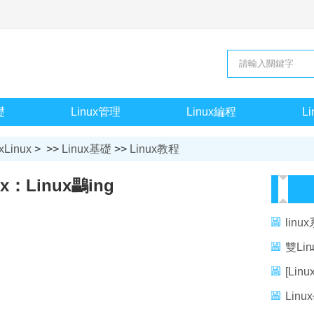
礎
Linux管理
Linux編程
L
xLinux
> >>
Linux基礎
>>
Linux教程
ux：Linux鸓ing
lin
揮Li
雙Li
安裝
[Lin
與 Ub
Lin