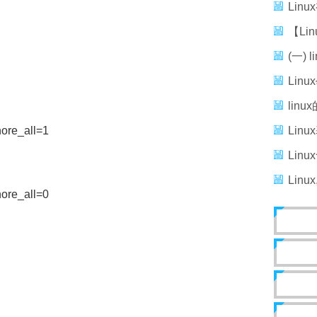
GNU/
Lin
【Li
體系，
(一) 
用命令
Lin
lin
linu
nore_all=1
Lin
Lin
Lin
Linu
nore_all=0
的概