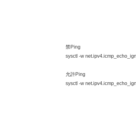
禁Ping
sysctl -w net.ipv4.icmp_echo_ig
允許Ping
sysctl -w net.ipv4.icmp_echo_ig