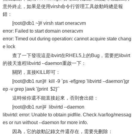
意外終止，如果是使用virsh命令行管理工具啟動時總是報
錯：
[root@db1 ~]# virsh start oneracvm
error: Failed to start domain oneracvm
error: Timed out during operation: cannot acquire state chang
e lock
查了一下發現這是ibvirt在RHEL5上的Bug，需要把libvirt
的後天進程libvirtd --daemon重啟一下：
關閉，直接KILL即可：
[root@db1 run]# kill -9 `ps -ef|grep 'libvirtd --daemon'|gr
ep -v grep |awk '{print $2}'`
這時候你還不能直接起來，否則會出錯：
[root@db1 run]# libvirtd --daemon
libvirtd: error: Unable to obtain pidfile. Check /var/log/messag
es or run without --daemon for more info.
因為，它的啟動記錄文件還存在，需要先刪除：