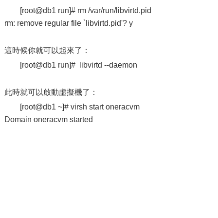
[root@db1 run]# rm /var/run/libvirtd.pid
rm: remove regular file `libvirtd.pid'? y
這時候你就可以起來了：
[root@db1 run]# libvirtd --daemon
此時就可以啟動虛擬機了：
[root@db1 ~]# virsh start oneracvm
Domain oneracvm started