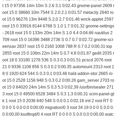
t 15 0 97356 14m 10m S 2.6 3.1 0:02.43 gnome-panel 2609 r
oot 15 0 38660 10m 7544 S 2.0 2.1 0:01.57 metacity 2640 ro
ot 15 0 96276 13m 9448 S 2.0 2.7 0:01.46 wnck-applet 2597
root 15 0 33916 8144 6768 S 1.0 1.7 0:01.32 gnome-settings
- 2618 root 15 0 133m 20m 14m S 1.0 4.4 0:04.66 nautilus 2
709 root 15 0 16396 3488 2736 S 0.7 0.7 0:02.72 gnome-scr
eensav 2837 root 15 0 2160 1008 788 R 0.7 0.2 0:00.31 top
2855 root 15 0 106m 22m 14m S 0.7 4.8 0:01.87 gedit 2035 r
oot 18 0 33180 1276 536 S 0.3 0.3 0:01.51 pcscd 2076 root
21 0 9336 1108 856 S 0.3 0.2 0:00.35 automount 2313 root 1
8 0 1920 624 544 S 0.3 0.1 0:03.46 hald-addon-stor 2665 ro
ot 15 0 2528 1156 948 S 0.3 0.2 0:00.26 gam_server 2703 ro
ot 15 0 64020 24m 14m S 0.3 5.3 0:02.39 /usr/bin/sealer 271
3 root 15 0 49500 6528 3484 S 0.3 1.3 0:00.31 scim-panel-gt
k 1 root 15 0 2036 640 548 S 0.0 0.1 0:02.16 init 2 root RT 0
0 0 0 S 0.0 0.0 0:00.00 migration/0 3 root 34 19 0 0 0 S 0.0 0.
0 0:00.00 ksoftirqd/0 4 root RT 0 0 0 0 S 0.0 0.0 0:00.00 watc