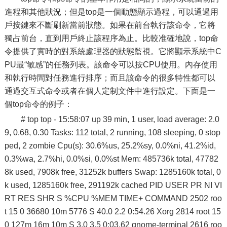
進程和其他狀況；但是top是一個動態顯示過程，可以通過用
戶按鍵來不斷刷新當前狀態。如果在前台執行該命令，它將
獨占前台，直到用戶終止該程序為止。比較准確地說，top命
令提供了實時的對系統處理器的狀態監視。它將顯示系統中C
PU最“敏感”的任務列表。該命令可以按CPU使用。內存使用
和執行時間對任務進行排序；而且該命令的很多特性都可以
通過交互式命令或者在個人定制文件中進行設定。下面是一
個top命令的例子：
# top top - 15:58:07 up 39 min, 1 user, load average: 2.0
9, 0.68, 0.30 Tasks: 112 total, 2 running, 108 sleeping, 0 stop
ped, 2 zombie Cpu(s): 30.6%us, 25.2%sy, 0.0%ni, 41.2%id,
0.3%wa, 2.7%hi, 0.0%si, 0.0%st Mem: 485736k total, 47782
8k used, 7908k free, 31252k buffers Swap: 1285160k total, 0
k used, 1285160k free, 291192k cached PID USER PR NI VI
RT RES SHR S %CPU %MEM TIME+ COMMAND 2502 roo
t 15 0 36680 10m 5776 S 40.0 2.2 0:54.26 Xorg 2814 root 15
0 127m 16m 10m S 3.0 3.5 0:03.62 gnome-terminal 2616 roo