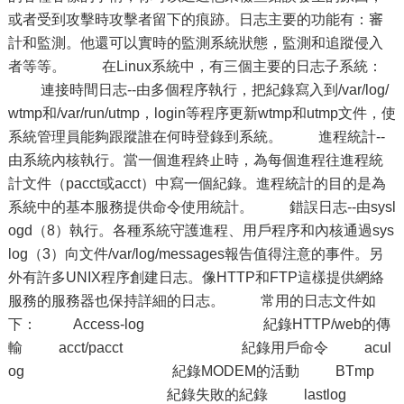
或者受到攻擊時攻擊者留下的痕跡。日志主要的功能有：審
計和監測。他還可以實時的監測系統狀態，監測和追蹤侵入
者等等。 在Linux系統中，有三個主要的日志子系統：
連接時間日志--由多個程序執行，把紀錄寫入到/var/log/
wtmp和/var/run/utmp，login等程序更新wtmp和utmp文件，使
系統管理員能夠跟蹤誰在何時登錄到系統。 進程統計--
由系統內核執行。當一個進程終止時，為每個進程往進程統
計文件（pacct或acct）中寫一個紀錄。進程統計的目的是為
系統中的基本服務提供命令使用統計。 錯誤日志--由sysl
ogd（8）執行。各種系統守護進程、用戶程序和內核通過sys
log（3）向文件/var/log/messages報告值得注意的事件。另
外有許多UNIX程序創建日志。像HTTP和FTP這樣提供網絡
服務的服務器也保持詳細的日志。 常用的日志文件如
下： Access-log 紀錄HTTP/web的傳
輸 acct/pacct 紀錄用戶命令 acul
og 紀錄MODEM的活動 BTmp
紀錄失敗的紀錄 lastlog