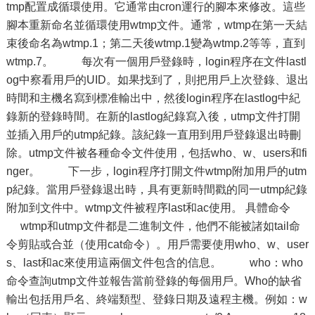
tmp配置成循環使用。它通常由cron運行的腳本來修改。這些
腳本重新命名並循環使用wtmp文件。通常，wtmp在第一天結
束後命名為wtmp.1；第二天後wtmp.1變為wtmp.2等等，直到
wtmp.7。 每次有一個用戶登錄時，login程序在文件lastl
og中察看用戶的UID。如果找到了，則把用戶上次登錄、退出
時間和主機名寫到標准輸出中，然後login程序在lastlog中紀
錄新的登錄時間。在新的lastlog紀錄寫入後，utmp文件打開
並插入用戶的utmp紀錄。該紀錄一直用到用戶登錄退出時刪
除。utmp文件被各種命令文件使用，包括who、w、users和fi
nger。 下一步，login程序打開文件wtmp附加用戶的utm
p紀錄。當用戶登錄退出時，具有更新時間戳的同一utmp紀錄
附加到文件中。wtmp文件被程序last和ac使用。 具體命令
wtmp和utmp文件都是二進制文件，他們不能被諸如tail命
令剪貼或合並（使用cat命令）。用戶需要使用who、w、user
s、last和ac來使用這兩個文件包含的信息。 who：who
命令查詢utmp文件並報告當前登錄的每個用戶。Who的缺省
輸出包括用戶名、終端類型、登錄日期及遠程主機。例如：w