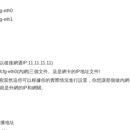
/ifcfg-eth0
/ifcfg-eth1
後接網通IP:11.11.11.11)
22.22)和ifcfg-eth0(內網)三個文件。這是網卡的IP地址文件!
IP和網關(當然這些可以根據你的實際情況進行設置，你想讓那個做內網
g-eth2就是外網的IP和網關。
方式
255 廣播地址