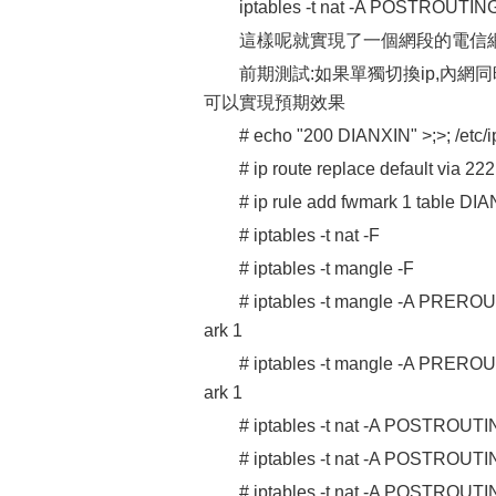
iptables -t nat -A POSTROUTING 
這樣呢就實現了一個網段的電信
前期測試:如果單獨切換ip,內網同時並存1
可以實現預期效果
# echo "200 DIANXIN" >;>;
# ip route replace default via 2
# ip rule add fwmark 1 ta
# iptables -t nat -F
# iptables -t mangle -F
# iptables -t mangle -A PREROUT
ark 1
# iptables -t mangle -A PREROUT
ark 1
# iptables -t nat -A POSTROUTIN
# iptables -t nat -A POSTROUTIN
# iptables -t nat -A POSTR