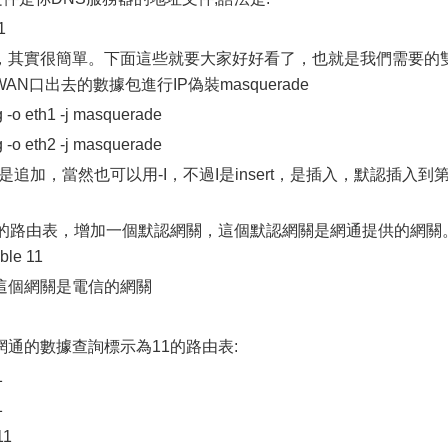
1
，其實很簡單。下面這些就要大家好好看了，也就是我們需要的
口出去的數據包進行IP偽裝masquerade
ng -o eth1 -j masquerade
ng -o eth2 -j masquerade
，是追加，當然也可以用-I，不過I是insert，是插入，默認插入到
1的路由表，增加一個默認網關，這個默認網關是網通提供的網關
ble 11
這個網關是電信的網關
通的數據查詢標示為11的路由表:
1
1
11