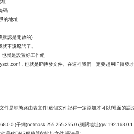
的IP地址
0 子網掩碼
 整個網段的地址
的網關
卡(一般默認是開啟的)
，我就不說廢話了。
文件，也就是設置好工作組
ctl.conf，也就是IP轉發文件。在這裡我們一定要起用IP轉發才
r=1
文件。這個文件是靜態路由表文件!這個文件記得一定添加才可以!裡面的語
8.0.0 (子網)netmask 255.255.255.0 (網關地址)gw 192.168.0.1
文件是你DNS服務器的地址文件,語法是: