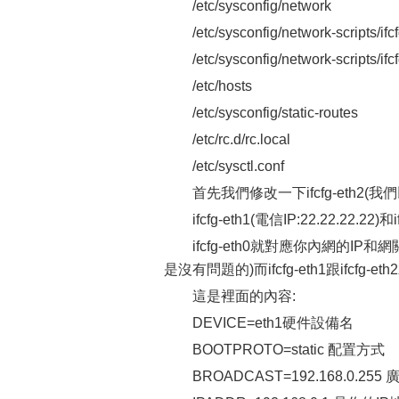
/etc/sysconfig/network
/etc/sysconfig/network-scripts
/etc/sysconfig/network-scripts
/etc/hosts
/etc/sysconfig/static-routes
/etc/rc.d/rc.local
/etc/sysctl.conf
首先我們修改一下ifcfg-eth2(我們以
ifcfg-eth1(電信IP:22.22.
ifcfg-eth0就對應你內網的
是沒有問題的)而ifcfg-eth1跟ifcf
這是裡面的內容:
DEVICE=eth1硬件設備名
BOOTPROTO=static 配置
BROADCAST=192.168.0.