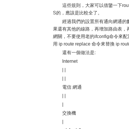
這些規則，大家可以借鑒一下rou
S的，應該是比較全了。
經過我們的設置所有通向網通的數
果還有其他的線路，再增加路由表，
網關，不要使用老的ifconfig命令來
用 ip route replace 命令來替換 ip ro
還有一個做法是:
Internet
| |
| |
電信 網通
| |
|
交換機
|