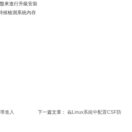
升級光盤來進行升級安裝
動的時候檢測系統內存
引導進入
下一篇文章：
在Linux系統中配置CSF防
火牆的教程