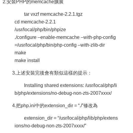
2.安裝PHP的memcache擴展
tar vxzf memcache-2.2.1.tgz
cd memcache-2.2.1
/usr/local/php/bin/phpize
./configure –enable-memcache –with-php-config
=/usr/local/php/bin/php-config –with-zlib-dir
make
make install
3.上述安裝完後會有類似這樣的提示：
Installing shared extensions: /usr/local/php/li
b/php/extensions/no-debug-non-zts-2007xxxx/
4.把php.ini中的extension_dir = “./”修改為
extension_dir = “/usr/local/php/lib/php/extens
ions/no-debug-non-zts-2007xxxx/”