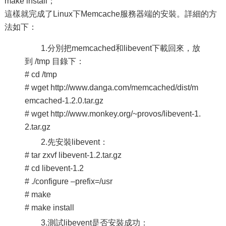
make install；
這樣就完成了Linux下Memcache服務器端的安裝。詳細的方
法如下：
1.分別把memcached和libevent下載回來，放
到 /tmp 目錄下：
# cd /tmp
# wget http://www.danga.com/memcached/dist/m
emcached-1.2.0.tar.gz
# wget http://www.monkey.org/~provos/libevent-1.
2.tar.gz
2.先安裝libevent：
# tar zxvf libevent-1.2.tar.gz
# cd libevent-1.2
# ./configure –prefix=/usr
# make
# make install
3.測試libevent是否安裝成功：