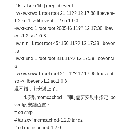
# ls -al /usr/lib | grep libevent
lrwxrwxrwx 1 root root 21 11?? 12 17:38 libevent-
1.2.so.1 -> libevent-1.2.so.1.0.3
-rwxr-xr-x 1 root root 263546 11?? 12 17:38 libev
ent-1.2.so.1.0.3
-rw-r–r– 1 root root 454156 11?? 12 17:38 libeven
t.a
-rwxr-xr-x 1 root root 811 11?? 12 17:38 libevent.l
a
lrwxrwxrwx 1 root root 21 11?? 12 17:38 libevent.
so -> libevent-1.2.so.1.0.3
還不錯，都安裝上了。
4.安裝memcached，同時需要安裝中指定libe
vent的安裝位置：
# cd /tmp
# tar zxvf memcached-1.2.0.tar.gz
# cd memcached-1.2.0