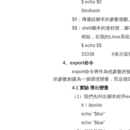
$ echo $0
/bin/bash
$#：傳遞給腳本的參數個數
$$：shell腳本的進程號，腳本
例如，在我的Linux系統
$ echo $$
31038 #表示當前sh
4、export命令
export命令將作為他參數的變量
的參數創建為一個環境變量，而這個
4.1 實驗 導出變量
（1）我們先列出腳本程序expo
#！/bin/sh
echo "$foo"
echo "$bar"