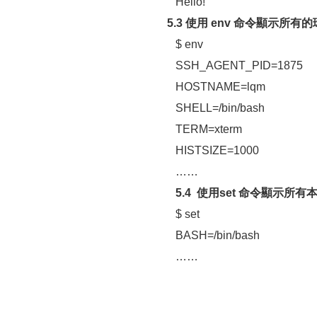
Hello!
5.3 使用 env 命令顯示所有
$ env
SSH_AGENT_PID=1875
HOSTNAME=lqm
SHELL=/bin/bash
TERM=xterm
HISTSIZE=1000
……
5.4 使用set 命令顯示所有本
$ set
BASH=/bin/bash
……