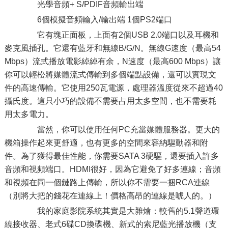
光學音頻+ S/PDIF音頻輸出端
6個模擬音頻輸入/輸出端 1個PS2端口
它有塊正面板，上面有2個USB 2.0端口以及耳機和
麥克風插孔。它還有藍牙和無線B/G/N。無線G速度（最高54
Mbps）流式播放電影綽綽有余，N速度（最高600 Mbps）讓
你可以輕松將媒體流式傳輸到多個端點設備，還可以實現文
件的高速傳輸。它使用250瓦電源，處理器溫度從來不超過40
攝氏度。這只小巧的設備不需要占用太多空間，也不需要耗
用太多電力。
當然，你可以使用任何PC充當媒體服務器。更大的
機箱操作起來更舒適，也有更多的空間來容納驅動器和附
件。為了獲得最佳性能，你需要SATA 3硬驅，還要插入許多
音頻和視頻端口。HDMI很好，因為它避免了好多連線；音頻
和視頻在同一個鏈路上傳輸，所以你不需要一捆RCA連線
（別將大把的錢花在連線上！價格高昂的連線是唬人的。）
我的家庭影院系統其實是大雜燴：較舊的5.1聲道環
繞接收器、老式6碟CD換碟機、新式的索尼藍光播放機（支