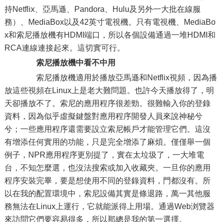
持Netflix、亞馬遜、Pandora、Hulu及另外一大批在線服
務）、MediaBox以及42英寸電視機。只有電視機、MediaBo
x和索尼播放機有HDMI端口，所以各個設備通過一堆HDMI和
RCA連線連接起來。這切實可行。
索尼播放機中看不中用
索尼播放機適用於播放亞馬遜和Netflix視頻，因為播
放這些視頻在Linux上是老大難問題。也許今天播放得了，明
天卻播放不了。索尼的應用程序很差勁。很難輸入你的登錄
資料，因為似乎虛擬鍵盤對應用程序開發人員來說神秘兮
兮；一些應用程序還需要設立索尼帳戶才能管理它們。這沒
有增添任何實用的功能，只是完全增添了麻煩。僅僅舉一個
例子，NPR應用程序更別提了，實在太垃圾了，一大堆電
台，不知怎麼選，也沒法搜索或加入收藏夾。一旦你的應用
程序安裝完畢，要是想使用不同的登錄資料，門都沒有。所
以在我的配置環境中，索尼設備其實是條退路，萬一其他服
務無法在Linux上運行，它就能派得上用場。通過Web浏覽器
來訪問它們要容易得多，所以那總是我的第一選擇。