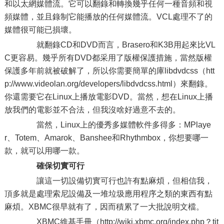
和以太網媒體流。它可以翻錄和轉換幾乎任何一種音頻和視
頻媒體，並且錄制它能播放的任何媒體流。VCL處理不了的
媒體很可能已損壞。
就翻錄CD和DVD而言，Brasero和K3B用起來比VL
C更容易。幾乎所有DVD都采用了版權保護措施，當然版權
保護多年前就被破解了，所以你需要簡單的庫libdvdcss（htt
p://www.videolan.org/developers/libdvdcss.html）來翻錄。
你還需要它在Linux上播放電影DVD。當然，想在Linux上播
放我們的電影並不合法，但我沒啥好過意不去的。
當然，Linux上的優秀多媒體軟件多得多：MPlaye
r、Totem、Amarok、Banshee和Rhythmbox，你想要哪一
款，就可以用哪一款。
確保切實可行
讓這一切設備切實可行也許有點麻煩，但相信我，
頂多就是處理索尼設備及一堆垃圾應用程序之類的東西有點
麻煩。XBMC很早就有了，因而積累了一大批說明文檔。
XBMC維基手冊（http://wiki.xbmc.org/index.php？tit