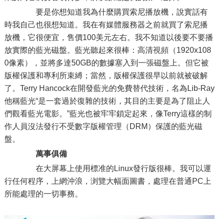
要是你想知道我為什麼購買索尼播放機，說實話有
時我自己也很想知道。我在有媒體服務器之前就買了索尼播
放機，它很便宜，售價100美元左右。我不知道以後要不要播
放實際的藍光磁盤。藍光聽起來很棒：高清視頻（1920x108
0像素），並將多達50GB的數據塞入到一張磁盤上。但它被
版權保護和專利所束縛；當然，版權保護很早以前就被破解
了。Terry Hancock在開發藍光的免費替代技術，名為Lib-Ray
他稱藍光“是一套過於復雜的技術，其目的主要是為了阻止人
們觀看藍光電影。”藍光也被牢牢鎖定起來，像Terry這樣的制
作人員沒法發行不受數字版權管理（DRM）保護的藍光磁
盤。
萬事俱備
在大屏幕上使用標准的Linux發行版很棒。我可以運
行任何程序，上網沖浪，浏覽大幅面圖書，處理在普通PC上
所能處理的一切事務。