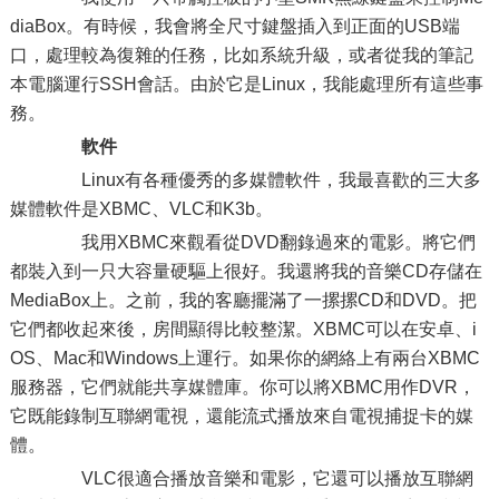
diaBox。有時候，我會將全尺寸鍵盤插入到正面的USB端
口，處理較為復雜的任務，比如系統升級，或者從我的筆記
本電腦運行SSH會話。由於它是Linux，我能處理所有這些事
務。
軟件
Linux有各種優秀的多媒體軟件，我最喜歡的三大多
媒體軟件是XBMC、VLC和K3b。
我用XBMC來觀看從DVD翻錄過來的電影。將它們
都裝入到一只大容量硬驅上很好。我還將我的音樂CD存儲在
MediaBox上。之前，我的客廳擺滿了一摞摞CD和DVD。把
它們都收起來後，房間顯得比較整潔。XBMC可以在安卓、i
OS、Mac和Windows上運行。如果你的網絡上有兩台XBMC
服務器，它們就能共享媒體庫。你可以將XBMC用作DVR，
它既能錄制互聯網電視，還能流式播放來自電視捕捉卡的媒
體。
VLC很適合播放音樂和電影，它還可以播放互聯網