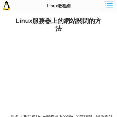
Linux教程網
Linux服務器上的網站關閉的方
法
很多人想知道Linux服務器上的網站如何關閉，因為網站