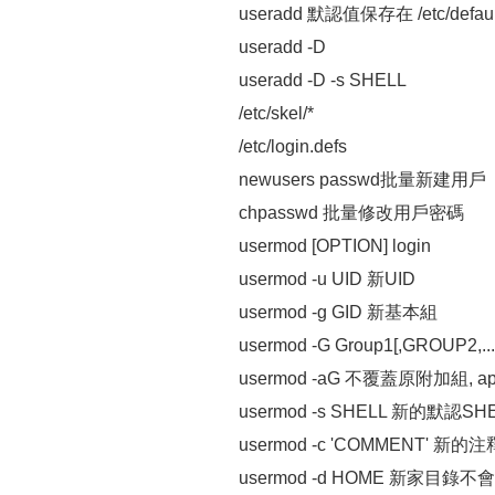
useradd 默認值保存在 /etc/defaul
useradd -D
useradd -D -s SHELL
/etc/skel/*
/etc/login.defs
newusers passwd批量新建用戶
chpasswd 批量修改用戶密碼
usermod [OPTION] login
usermod -u UID 新UID
usermod -g GID 新基本組
usermod -G Group1[,GROUP
usermod -aG 不覆蓋原附加組, ap
usermod -s SHELL 新的默認SH
usermod -c 'COMMENT' 新的
usermod -d HOME 新家