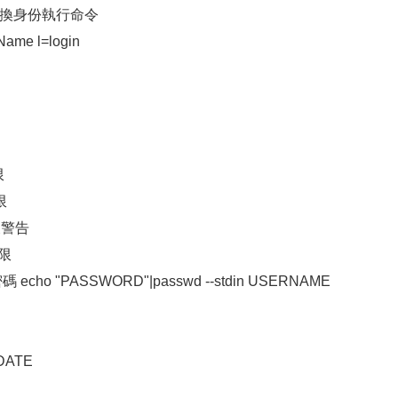
AND' 換身份執行命令
ame l=login
限
限
少天警告
期限
 echo "PASSWORD"|passwd --stdin USERNAME
_DATE