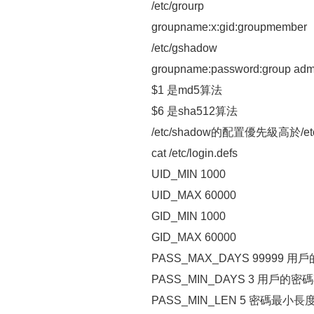
/etc/grourp
groupname:x:gid:groupmember
/etc/gshadow
groupname:password:group admi
$1 是md5算法
$6 是sha512算法
/etc/shadow的配置優先級高於/etc/l
cat /etc/login.defs
UID_MIN 1000
UID_MAX 60000
GID_MIN 1000
GID_MAX 60000
PASS_MAX_DAYS 99999
PASS_MIN_DAYS 3 用戶
PASS_MIN_LEN 5 密碼最小長