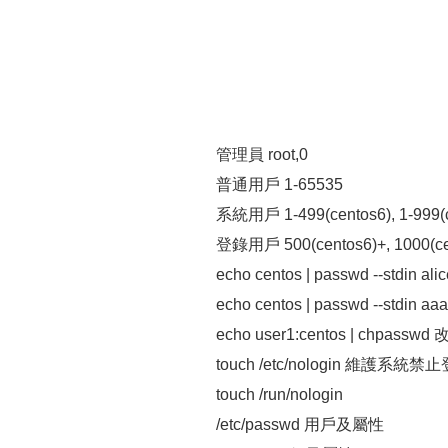
管理員 root,0
普通用戶 1-65535
系統用戶 1-499(centos6), 1-999(c
登錄用戶 500(centos6)+, 1000(ce
echo centos | passwd --std
echo centos | passwd --stdin a
echo user1:centos | chpassw
touch /etc/nologin 維護系統禁
touch /run/nologin
/etc/passwd 用戶及屬性