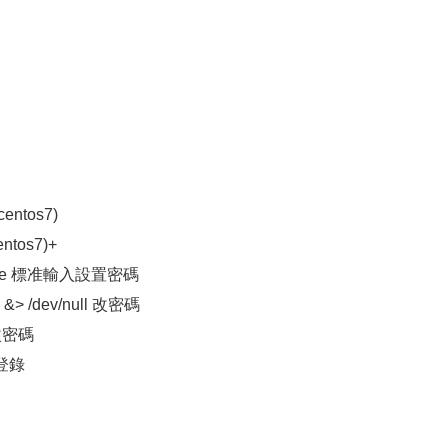
entos7)
ntos7)+
in alice 標准輸入設置密碼
aa &> /dev/null 改密碼
d 改密碼
止登錄