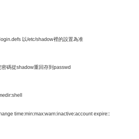
login.defs 以/etc/shadow裡的設置為准
密碼從shadow重回存到passwd
edir:shell
nge time:min:max:warn:inactive:account expire::