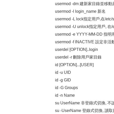
usermod -dm 建新家目錄並移
usermod -l login_name 新名
usermod -L lock指定用戶,在/et
usermod -U unlock指定用戶, 在
usermod -e YYYY-MM-DD
usermod -f INACTIVE 設定非
userdel [OPTION]..login
userdel -r 刪除用戶家目錄
id [OPTION]...[USER]
id -u UID
id -g GID
id -G Groups
id -n Name
su UserName 非登錄式切換
su -UserName 登錄式切換,