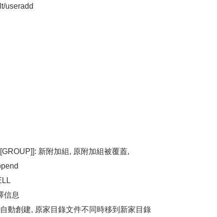
t/useradd
2,...[GROUP]]: 新附加組, 原附加組被覆蓋,
pend
ELL
注釋信息
目錄不會自動創建, 原家目錄文件不同時移到新家目錄