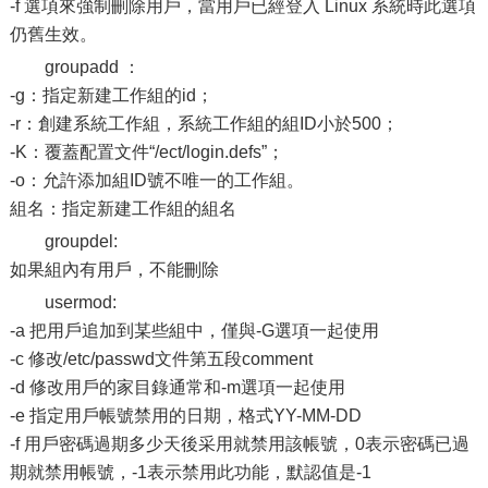
-f 選項來強制刪除用戶，當用戶已經登入 Linux 系統時此選項
仍舊生效。
groupadd ：
-g：指定新建工作組的id；
-r：創建系統工作組，系統工作組的組ID小於500；
-K：覆蓋配置文件“/ect/login.defs”；
-o：允許添加組ID號不唯一的工作組。
組名：指定新建工作組的組名
groupdel:
如果組內有用戶，不能刪除
usermod:
-a 把用戶追加到某些組中，僅與-G選項一起使用
-c 修改/etc/passwd文件第五段comment
-d 修改用戶的家目錄通常和-m選項一起使用
-e 指定用戶帳號禁用的日期，格式YY-MM-DD
-f 用戶密碼過期多少天後采用就禁用該帳號，0表示密碼已過
期就禁用帳號，-1表示禁用此功能，默認值是-1