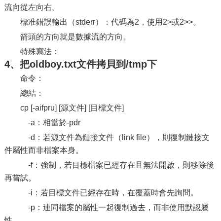
流向從左向右。
標准錯誤輸出（stderr）：代碼為2，使用2>或2>>。
箭頭的方向就是數據流的方向。
特殊寫法：
4、把oldboy.txt文件拷貝到/tmp下
命令：
總結：
cp [-aifpru] [源文件] [目標文件]
-a：相當於-pdr
-d：若源文件為鏈接文件（link file），則復制鏈接文
件屬性而非檔案本身。
-f：強制，若目標檔案已經存在且無法開啟，則移除後
再嘗試。
-i：若目標文件已經存在時，在覆蓋時會先詢問。
-p：連同檔案的屬性一起復制過去，而非使用默認屬
性。