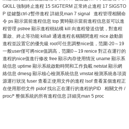
GKILL 強制終止進程 15 SIGTERM 正常終止進程 17 SIGSTO
P 從鍵盤ctrl-z暫停進程 詳細見man 7 signal 進程管理相關命
令 ps 顯示當前進程信息 top 實時顯示當前進程信息並可以進
程管理 pstree 顯示進程樹結構 kill 向進程發送信號，對進程
重啟、終止等功能 killall 通過進程名稱關閉進程 nice 啟動新
進程並設置它的優先級 root可任意調整nice值，范圍-20～19
一般user僅可將nice值調高，范圍0～19 renice 對正在運行的
進程的nice值進行修改 free 顯示內存使用情況 uname 顯示系
統信息 uptime 顯示系統啟動時間和工作負載 netstat 顯示網
絡信息 dmesg 顯示核心檢測系統信息 vmstat 檢測系統各項資
源運行狀況 fuser 查看正使用文件的進程 lsof 查看某個進程正
在使用那些文件 pidof 找出正在運行的進程的PID 相關文件 /
proc/* 整個系統的所有進程信息 詳細見man 5 proc