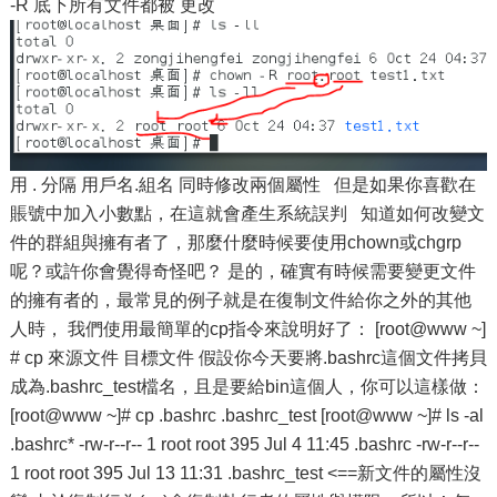
-R 底下所有文件都被 更改
用 . 分隔 用戶名.組名 同時修改兩個屬性 但是如果你喜歡在
賬號中加入小數點，在這就會產生系統誤判 知道如何改變文
件的群組與擁有者了，那麼什麼時候要使用chown或chgrp
呢？或許你會覺得奇怪吧？ 是的，確實有時候需要變更文件
的擁有者的，最常見的例子就是在復制文件給你之外的其他
人時， 我們使用最簡單的cp指令來說明好了： [root@www ~]
# cp 來源文件 目標文件 假設你今天要將.bashrc這個文件拷貝
成為.bashrc_test檔名，且是要給bin這個人，你可以這樣做：
[root@www ~]# cp .bashrc .bashrc_test [root@www ~]# ls -al
.bashrc* -rw-r--r-- 1 root root 395 Jul 4 11:45 .bashrc -rw-r--r--
1 root root 395 Jul 13 11:31 .bashrc_test <==新文件的屬性沒