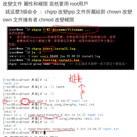
改變文件 屬性和權限 當然要用 root用戶
就這麼3個命令 ： chgrp 改變grp 文件所屬組群 chown 改變
own 文件擁有者 chmod 改變權限