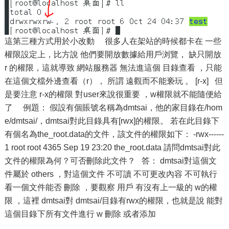
這第三種方式用於小改動 很多人在架站的時候都卡在 一些
權限設定上，比方說 他們要開放數據給用戶浏覽， 缺只開放
r 的權限，這就導致 網站服務器 無法進這個 目錄查看 ，只能
在這個文檔外邊查看（r）， 所謂 遠觀而不能亵玩 。 [r-x] 但
是要注意 r-x的權限 對user來說很重要 ，w權限就不能隨便給
了 例題： 假設有個賬號名稱為dmtsai，他的家目錄在/hom
e/dmtsai/，dmtsai對此目錄具有[rwx]的權限。 若在此目錄下
有個名為the_root.data的文件，該文件的權限如下： -rwx------
1 root root 4365 Sep 19 23:20 the_root.data 請問dmtsai對此
文件的權限為何？可否刪除此文件？ 答： dmtsai對這個文
件屬於 others ，對這個文件 不可讀 不可更改內容 不可執行
看一個文件能否 刪除 ，要觀察 用戶 有沒有上一級的 w的權
限 ，這裡 dmtsai對 dmtsai/目錄有rwx的權限，也就是說 能對
這個目錄下所有文件進行 w 刪除 或者添加